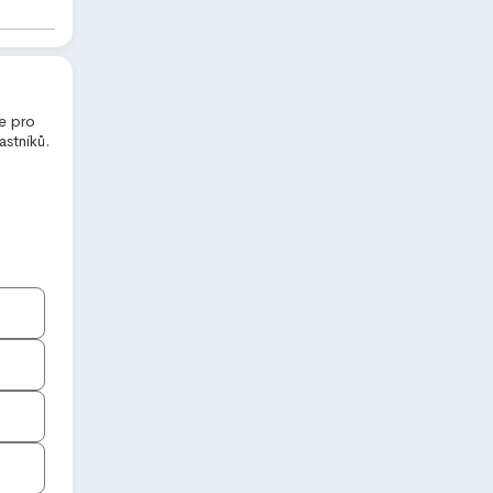
ze pro
astníků.