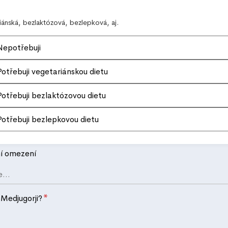
iánská, bezlaktózová, bezlepková, aj.
Nepotřebuji
Potřebuji vegetariánskou dietu
Potřebuji bezlaktózovou dietu
Potřebuji bezlepkovou dietu
í omezení
*
 Medjugorji?