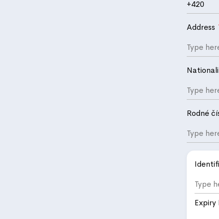
Address
National
Rodné čí
Identi
Expiry