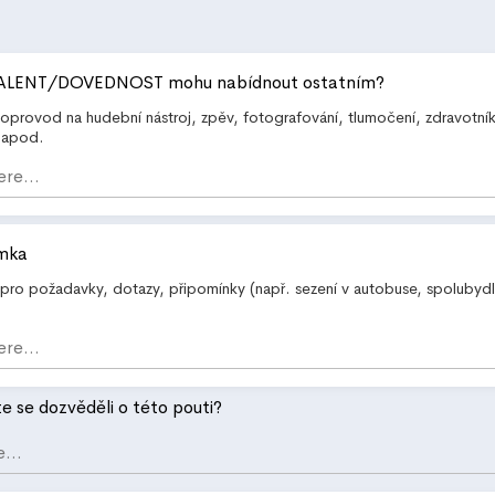
TALENT/DOVEDNOST mohu nabídnout ostatním?
oprovod na hudební nástroj, zpěv, fotografování, tlumočení, zdravotník
e apod.
mka
 pro požadavky, dotazy, připomínky (např. sezení v autobuse, spolubydl
e se dozvěděli o této pouti?