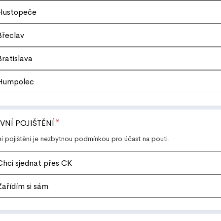
Hustopeče
Břeclav
Bratislava
Humpolec
*
VNÍ POJIŠTĚNÍ
í pojištění je nezbytnou podmínkou pro účast na pouti.
Chci sjednat přes CK
Zařídím si sám