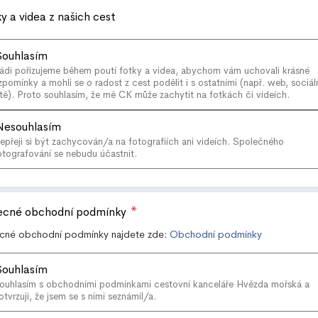
y a videa z našich cest
Souhlasím
ádi pořizujeme během poutí fotky a videa, abychom vám uchovali krásné
zpomínky a mohli se o radost z cest podělit i s ostatními (např. web, sociál
ítě). Proto souhlasím, že mě CK může zachytit na fotkách či videích.
Nesouhlasím
epřeji si být zachycován/a na fotografiích ani videích. Společného
otografování se nebudu účastnit.
*
ecné obchodní podmínky
cné obchodní podmínky najdete zde:
Obchodní podmínky
Souhlasím
ouhlasím s obchodními podmínkami cestovní kanceláře Hvězda mořská a
otvrzuji, že jsem se s nimi seznámil/a.