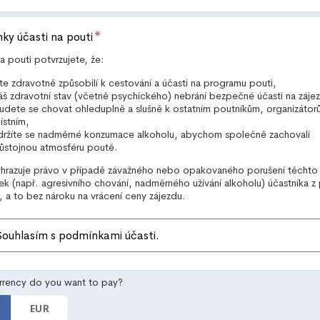
*
ky účasti na pouti
a pouti potvrzujete, že:
ste zdravotně způsobilí k cestování a účasti na programu pouti,
áš zdravotní stav (včetně psychického) nebrání bezpečné účasti na záje
udete se chovat ohleduplně a slušně k ostatním poutníkům, organizátorů
ístním,
držíte se nadměrné konzumace alkoholu, abychom společně zachovali
ůstojnou atmosféru poutě.
yhrazuje právo v případě závažného nebo opakovaného porušení těchto
k (např. agresivního chování, nadměrného užívání alkoholu) účastníka z 
, a to bez nároku na vrácení ceny zájezdu.
Souhlasím s podmínkami účasti.
urrency do you want to pay?
EUR