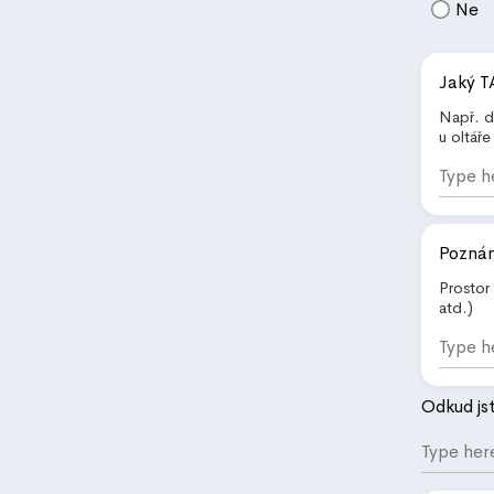
Ne
Jaký 
Např. d
u oltář
Pozná
Prostor
atd.)
Odkud jst