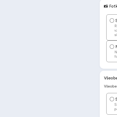
📸 Fotk
R
v
s
N
f
Všeob
Všeobe
S
p