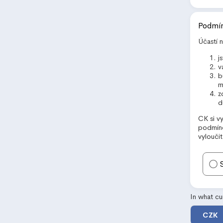
Podmín
Účastí n
j
v
b
m
z
d
CK si v
podmíne
vyloučit
In what c
CZK