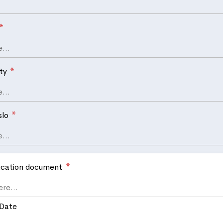
*
*
ity
*
slo
*
fication document
 Date