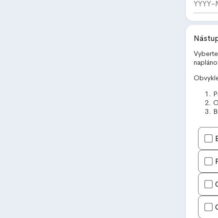
Nástup
Vyberte
napláno
Obvykle
P
O
B