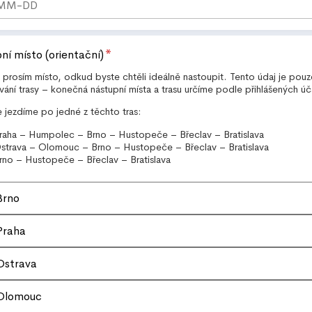
*
ní místo (orientační)
 prosím místo, odkud byste chtěli ideálně nastoupit. Tento údaj je pou
vání trasy – konečná nástupní místa a trasu určíme podle přihlášených úč
 jezdíme po jedné z těchto tras:
raha – Humpolec – Brno – Hustopeče – Břeclav – Bratislava
strava – Olomouc – Brno – Hustopeče – Břeclav – Bratislava
rno – Hustopeče – Břeclav – Bratislava
Brno
Praha
Ostrava
Olomouc